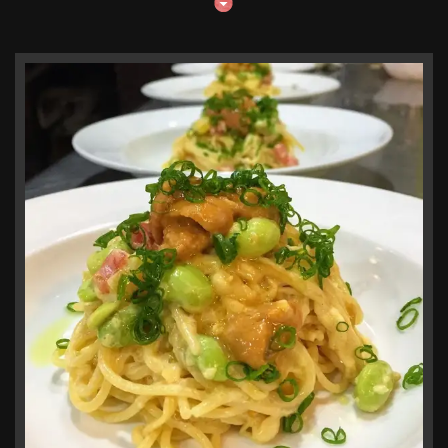
この店舗情報をシェアする
Moga Joga Dining
大阪府枚方市堤町２－１５
https://mogajogadining.owst.jp/
お店情報をコピー