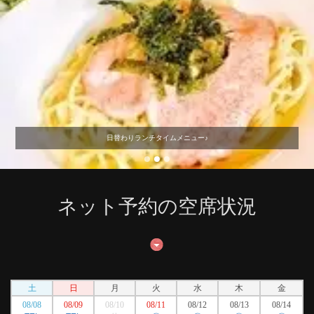
日替わりランチタイムメニュー♪
ネット予約の空席状況
土
日
月
火
水
木
金
08/08
08/09
08/10
08/11
08/12
08/13
08/14