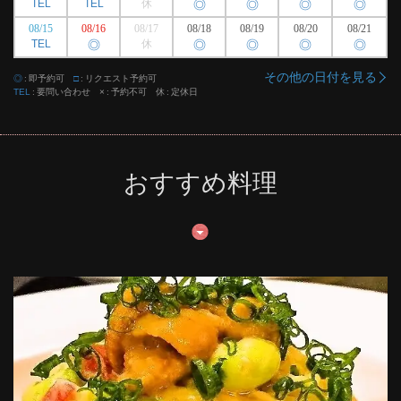
TEL
TEL
休
◎
◎
◎
◎
08/15
08/16
08/17
08/18
08/19
08/20
08/21
TEL
◎
休
◎
◎
◎
◎
その他の日付を見る
◎
即予約可
□
リクエスト予約可
TEL
要問い合わせ
×
予約不可
休
定休日
おすすめ料理